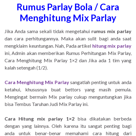
Rumus Parlay Bola / Cara
Menghitung Mix Parlay
Jika Anda sama sekali tidak mengetahui
rumus mix parlay
dan cara perhitungannya. Maka akan sulit bagi anda saat
mengklaim keuntungan. Nah, Pada artikel
hitung mix parlay
ini, Admin akan memberikan Rumus Perhitungan Mix Parlay,
Cara Menghitung Mix Parlay 1×2 dan Jika ada 1 tim yang
kalah setengah (1/2).
Cara Menghitung Mix Parlay
sangatlah penting untuk anda
ketahui, khususnya buat bettors yang masih pemula.
Mengingat bermain Mix parlay cukup menguntungkan jika
bisa Tembus Taruhan Judi Mix Parlay ini.
Cara Hitung mix parlay 1×2
bisa dikatakan berbeda
dengan yang lainnya. Oleh karena itu sangat penting bagi
anda untuk benar-benar memahami cara hitung dari