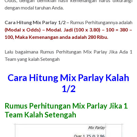
Odds, dengan demikian hasil kemenangan harus dikurangi
dengan modal taruhan Anda.
Cara Hitung Mix Parlay 1/2 –
Rumus Perhitungannya adalah
(Modal x Odds) – Modal. Jadi (100 x 3.80) – 100 = 380 –
100, Maka Kemenangan anda adalah 280 Ribu.
Lalu bagaimana Rumus Perhitungan Mix Parlay Jika Ada 1
Team yang kalah Setengah
Cara Hitung Mix Parlay Kalah
1/2
Rumus Perhitungan Mix Parlay Jika 1
Team Kalah Setengah