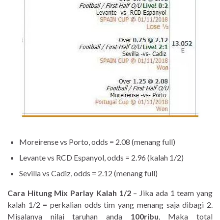
Moreirense vs Porto, odds = 2.08 (menang full)
Levante vs RCD Espanyol, odds = 2.96 (kalah 1/2)
Sevilla vs Cadiz, odds = 2.12 (menang full)
Cara Hitung Mix Parlay Kalah 1/2
– Jika ada 1 team yang
kalah 1/2 = perkalian odds tim yang menang saja dibagi 2.
Misalanya nilai taruhan anda
100ribu
, Maka total