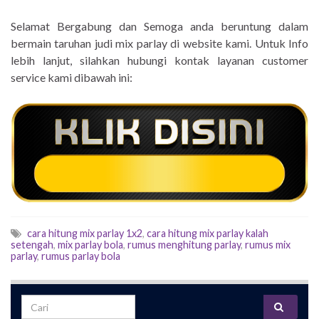
Selamat Bergabung dan Semoga anda beruntung dalam
bermain taruhan judi mix parlay di website kami. Untuk Info
lebih lanjut, silahkan hubungi kontak layanan customer
service kami dibawah ini:
cara hitung mix parlay 1x2
,
cara hitung mix parlay kalah
setengah
,
mix parlay bola
,
rumus menghitung parlay
,
rumus mix
parlay
,
rumus parlay bola
Search for: