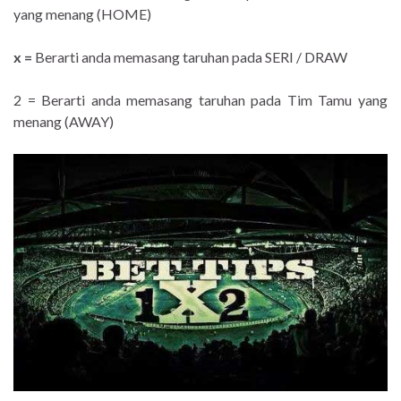
yang menang (HOME)
x =
Berarti anda memasang taruhan pada SERI / DRAW
2 = Berarti anda memasang taruhan pada Tim Tamu yang
menang (AWAY)