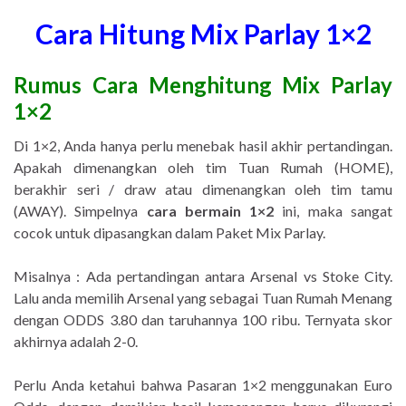
Cara Hitung Mix Parlay 1×2
Rumus Cara Menghitung Mix Parlay
1×2
Di 1×2, Anda hanya perlu menebak hasil akhir pertandingan.
Apakah dimenangkan oleh tim Tuan Rumah (HOME),
berakhir seri / draw atau dimenangkan oleh tim tamu
(AWAY). Simpelnya
cara bermain 1×2
ini, maka sangat
cocok untuk dipasangkan dalam Paket Mix Parlay.
Misalnya : Ada pertandingan antara Arsenal vs Stoke City.
Lalu anda memilih Arsenal yang sebagai Tuan Rumah Menang
dengan ODDS 3.80 dan taruhannya 100 ribu. Ternyata skor
akhirnya adalah 2-0.
Perlu Anda ketahui bahwa Pasaran 1×2 menggunakan Euro