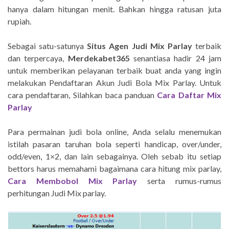
hanya dalam hitungan menit. Bahkan hingga ratusan juta
rupiah.
Sebagai satu-satunya
Situs Agen Judi Mix Parlay
terbaik
dan terpercaya,
Merdekabet365
senantiasa hadir 24 jam
untuk memberikan pelayanan terbaik buat anda yang ingin
melakukan Pendaftaran Akun Judi Bola Mix Parlay. Untuk
cara pendaftaran, Silahkan baca panduan
Cara Daftar Mix
Parlay
Para permainan judi bola online, Anda selalu menemukan
istilah pasaran taruhan bola seperti handicap, over/under,
odd/even, 1×2, dan lain sebagainya. Oleh sebab itu setiap
bettors harus memahami bagaimana cara hitung mix parlay,
Cara Membobol Mix Parlay
serta rumus-rumus
perhitungan Judi Mix parlay.