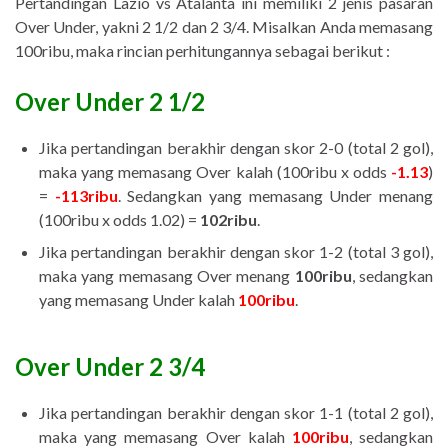
Pertandingan Lazio vs Atalanta ini memiliki 2 jenis pasaran
Over Under, yakni 2 1/2 dan 2 3/4. Misalkan Anda memasang
100ribu, maka rincian perhitungannya sebagai berikut :
Over Under 2 1/2
Jika pertandingan berakhir dengan skor 2-0 (total 2 gol),
maka yang memasang Over kalah (100ribu x odds
-1.13
)
=
-113ribu
. Sedangkan yang memasang Under menang
(100ribu x odds 1.02) =
102ribu
.
Jika pertandingan berakhir dengan skor 1-2 (total 3 gol),
maka yang memasang Over menang
100ribu
, sedangkan
yang memasang Under kalah
100ribu
.
Over Under 2 3/4
Jika pertandingan berakhir dengan skor 1-1 (total 2 gol),
maka yang memasang Over kalah
100ribu
, sedangkan