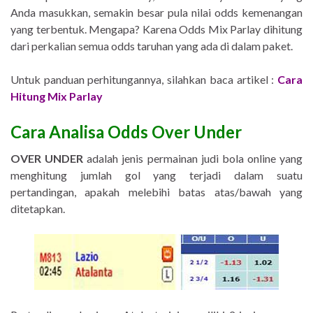
Anda masukkan, semakin besar pula nilai odds kemenangan
yang terbentuk. Mengapa? Karena Odds Mix Parlay dihitung
dari perkalian semua odds taruhan yang ada di dalam paket.
Untuk panduan perhitungannya, silahkan baca artikel :
Cara
Hitung Mix Parlay
Cara Analisa Odds Over Under
OVER UNDER
adalah jenis permainan judi bola online yang
menghitung jumlah gol yang terjadi dalam suatu
pertandingan, apakah melebihi batas atas/bawah yang
ditetapkan.